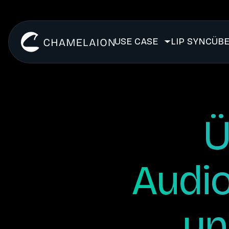
USE CASE
LIP SYNC
ÜB
Ü
Audio
un