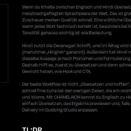
Wenn du Inhalte zwischen Englisch und Hindi übersetz
meistnachgefragten Sprachpaare der Welt. Das ist groß
Zuschauer merken Qualität schnell. Eine wörtliche Übe
wenn jedes Wort technisch korrekt ist, besonders bei 
Tonalität genauso wichtig ist wie Bedeutung.
Hindi nutzt die Devanagari Schrift, und im Alltag wird
(manchmal „Hinglish“ genannt). Außerdem hat Hindi 
dieselbe Aussage je nach Pronomen und Formulierung fr
Deshalb hilft es, zuerst zu übersetzen und dann schne
Gewicht haben, wie Hook und CTA.
Der beste Workflow ist nicht „übersetzen und hoffen“
schnell fine-tune bei den wenigen Zeilen, die am wich
und Idioms. Mit CHAMELAION kannst du Englisch zu Hin
einfach übersetzen, das Ergebnis previewen und, falls 
Delivery im Dubbing Studio anpassen.
TL;DR