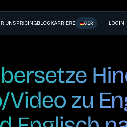
ER UNS
PRICING
BLOG
KARRIERE
LOGIN
GER
bersetze Hin
/Video zu En
d Englisch n