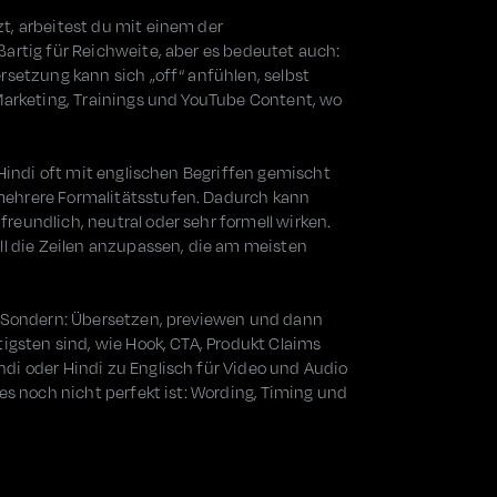
t, arbeitest du mit einem der
artig für Reichweite, aber es bedeutet auch:
rsetzung kann sich „off“ anfühlen, selbst
Marketing, Trainings und YouTube Content, wo
 Hindi oft mit englischen Begriffen gemischt
mehrere Formalitätsstufen. Dadurch kann
eundlich, neutral oder sehr formell wirken.
ll die Zeilen anzupassen, die am meisten
. Sondern: Übersetzen, previewen und dann
tigsten sind, wie Hook, CTA, Produkt Claims
di oder Hindi zu Englisch für Video und Audio
es noch nicht perfekt ist: Wording, Timing und